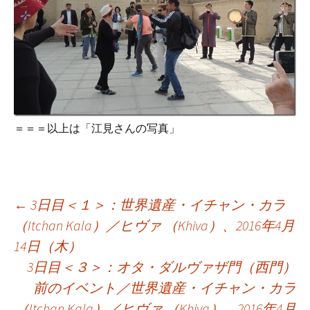
＝＝＝以上は「江見さんの写真」
投
←
3日目＜１＞：世界遺産・イチャン・カラ
（Itchan Kala）／ヒヴァ （Khiva）、2016年4月
14日（木）
稿
3日目＜３＞：オタ・ダルヴァザ門（西門）
前のイベント／世界遺産・イチャン・カラ
ナ
（Itchan Kala）／ヒヴァ （Khiva）、2016年4月