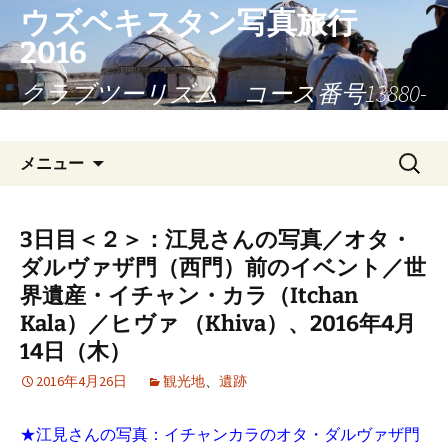
コ
ウズベキスタン写真旅行
ン
2016
テ
ン
クラブツーリズム コース番号13880-
ツ
923
へ
検
ス
メニュー
索:
キ
ッ
プ
3日目＜２＞：江見さんの写真／オタ・
ダルヴァザ門（西門）前のイベント／世
界遺産・イチャン・カラ（Itchan
Kala）／ヒヴァ （Khiva）、2016年4月
14日（木）
2016年4月26日
観光地
、
遺跡
★江見さんの写真：イチャンカラのオタ・ダルヴァザ門