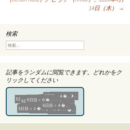
14日（木）
→
ビ
ゲ
検索
検
ー
索:
シ
記事をランダムに閲覧できます。どれかをク
リックしてください
ョ
6日目＜２�...
6日目＜1＞�...
1日目＜１�...
2日目＜４�...
ン
6日目＜７�...
3日目＜１�...
3日目＜６�...
4日目＜７�...
6日目＜１�...
7日目＜６�...
6日目＜３�...
6日目＜４�...
4日目＜８�...
7日目＜２�...
2日目＜５�...
5日目＜６�...
3日目＜１�...
7日目＜３�...
5日目＜７�...
3日目＜７�...
7日目＜４�...
3日目＜１�...
7日目＜８�...
準備：5泊�...
5日目＜１�...