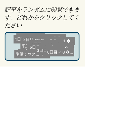
記事をランダムに閲覧できま
す。どれかをクリックしてく
ださい
準備：5泊�...
3日目＜４�...
2日目＜９�...
5日目＜３�...
5日目＜５�...
3日目＜１�...
3日目＜８�...
7日目＜１�...
4日目＜６�...
3日目＜１�...
4日目＜７�...
7日目＜２�...
2日目＜２�...
7日目＜４�...
準備：3・4�...
6日目＜８�...
4日目＜４�...
準備：出発...
3日目＜７�...
5日目＜２�...
6日目＜1＞�...
準備：ウズ...
1日目＜２�...
3日目＜２�...
7日目＜７�...