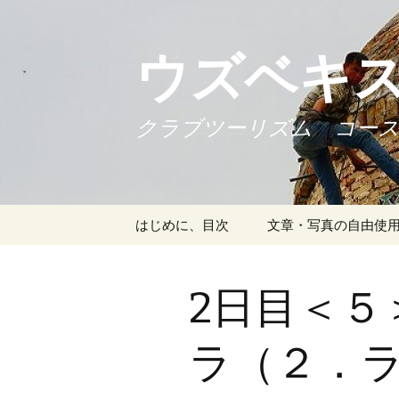
コ
ン
テ
ウズベキス
ン
ツ
へ
クラブツーリズム コース番号1
ス
キ
ッ
プ
はじめに、目次
文章・写真の自由使
2日目＜５
ラ（２．