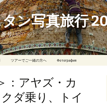
タン写真旅行 20
3880-923
用
ツアーでご一緒の方へ
Фотография
14 апреля 2016
＞：アヤズ・カ
15 апреля 2016
16 апреля 2016
ラクダ乗り、トイ
17 апреля 2016